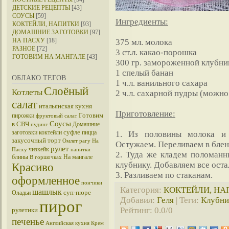
ДЕТСКИЕ РЕЦЕПТЫ
[43]
СОУСЫ
[59]
Ингредиенты:
КОКТЕЙЛИ, НАПИТКИ
[93]
ДОМАШНИЕ ЗАГОТОВКИ
[97]
НА ПАСХУ
[18]
375 мл. молока
РАЗНОЕ
[72]
3 ст.л. какао-порошка
ГОТОВИМ НА МАНГАЛЕ
[43]
300 гр. замороженной клубни
1 спелый банан
ОБЛАКО ТЕГОВ
1 ч.л. ванильного сахара
Слоёный
Котлеты
2 ч.л. сахарной пудры (можно
салат
итальянская кухня
Приготовление:
Готовим
пирожки
фруктовый салат
Соусы
в СВЧ
Домашние
пудинг
суфле
заготовки
коктейли
пицца
1. Из половины молока и 
закусочный торт
Омлет
рагу
На
Остужаем. Переливаем в блен
рулет
чизкейк
Пасху
напитки
2. Туда же кладем поломан
блины
На мангале
В горшочках
клубнику. Добавляем все оста
Красиво
3. Разливаем по стаканам.
оформленное
пончики
Категория
:
КОКТЕЙЛИ, НА
шашлык
суп-пюре
Оладьи
Добавил
:
Геля
|
Теги
:
Клубни
пирог
Рейтинг
:
0.0
/
0
рулетики
печенье
Английская кухня
Крем