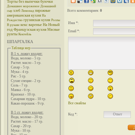
Торты без выпечки
булочки
Домашнее мороженое
Домашний
хлеб
пирожные
Всего комментариев
:
0
сыр
Лимонад
американская кухня
На
грузинская кухня
Рождество
Роллы
Имя *:
кекс
варенье
На Новый
В рукаве
год
Французская кухня
Мясные
Email *:
рулеты
Коктейль
ШПАРГАЛКА
Таблица мер
В 1 ч. ложку входит:
Вода, молоко - 5 гр.
Растит. масло - 5 гр.
Сахар - 5 гр.
Мука - 4 гр.
Рис - 5 гр.
Сухие специи - 2 гр.
Соль - 7 гр.
Манка - 6 гр.
Крахмал - 10 гр.
Сахарная пудра - 10 гр.
Все смайлы
Какао-порошок - 9 гр.
В 1 ст. ложку входит:
Код *:
Вода, молоко - 20 гр.
Растит. масло - 17 гр.
Сахар - 20 гр.
Мука - 10 гр.