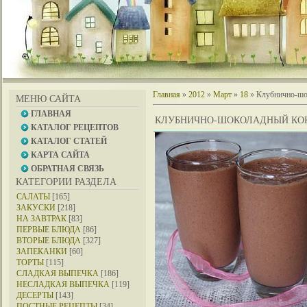
Главная
»
2012
»
Март
»
18
» Клубнично-шо
МЕНЮ САЙТА
ГЛАВНАЯ
КЛУБНИЧНО-ШОКОЛАДНЫЙ КО
КАТАЛОГ РЕЦЕПТОВ
КАТАЛОГ СТАТЕЙ
КАРТА САЙТА
ОБРАТНАЯ СВЯЗЬ
КАТЕГОРИИ РАЗДЕЛА
САЛАТЫ
[165]
ЗАКУСКИ
[218]
НА ЗАВТРАК
[83]
ПЕРВЫЕ БЛЮДА
[86]
ВТОРЫЕ БЛЮДА
[327]
ЗАПЕКАНКИ
[60]
ТОРТЫ
[115]
СЛАДКАЯ ВЫПЕЧКА
[186]
НЕСЛАДКАЯ ВЫПЕЧКА
[119]
ДЕСЕРТЫ
[143]
ПОСТНЫЕ РЕЦЕПТЫ
[34]