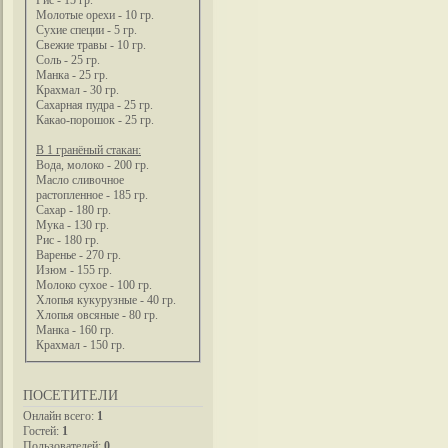
Рис - 15 гр.
Молотые орехи - 10 гр.
Сухие специи - 5 гр.
Свежие травы - 10 гр.
Соль - 25 гр.
Манка - 25 гр.
Крахмал - 30 гр.
Сахарная пудра - 25 гр.
Какао-порошок - 25 гр.
В 1 гранёный стакан:
Вода, молоко - 200 гр.
Масло сливочное
растопленное - 185 гр.
Сахар - 180 гр.
Мука - 130 гр.
Рис - 180 гр.
Варенье - 270 гр.
Изюм - 155 гр.
Молоко сухое - 100 гр.
Хлопья кукурузные - 40 гр.
Хлопья овсяные - 80 гр.
Манка - 160 гр.
Крахмал - 150 гр.
ПОСЕТИТЕЛИ
Онлайн всего:
1
Гостей:
1
Пользователей:
0