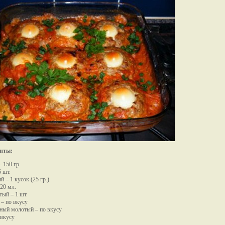
нты:
 150 гр.
5 шт.
 – 1 кусок (25 гр.)
20 мл.
тый – 1 шт.
– по вкусу
ный молотый – по вкусу
 вкусу