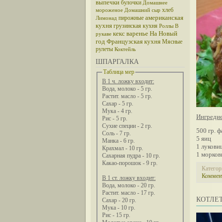
выпечки
булочки
Домашнее
хлеб
мороженое
Домашний сыр
американская
пирожные
Лимонад
кухня
грузинская кухня
Роллы
В
кекс
варенье
На Новый
рукаве
год
Французская кухня
Мясные
рулеты
Коктейль
ШПАРГАЛКА
Таблица мер
В 1 ч. ложку входит:
Вода, молоко - 5 гр.
Растит. масло - 5 гр.
Сахар - 5 гр.
Мука - 4 гр.
Ингреди
Рис - 5 гр.
Сухие специи - 2 гр.
500 гр. 
Соль - 7 гр.
5 яиц
Манка - 6 гр.
1 лукови
Крахмал - 10 гр.
1 морко
Сахарная пудра - 10 гр.
Какао-порошок - 9 гр.
Категор
Коммент
В 1 ст. ложку входит:
Вода, молоко - 20 гр.
Растит. масло - 17 гр.
КОТЛЕТ
Сахар - 20 гр.
Мука - 10 гр.
Рис - 15 гр.