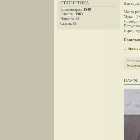
СТАТИСТИКА
Для соуса
Комментарии:
1949
Масло рас
Рецепты:
1963
Мука – 1 ч
Новости:
23
Помидор –
Статьи:
88
Петрушка 
Перец чер
Приготов
...
Читать 
Категор
Коммент
ПАРФЕ