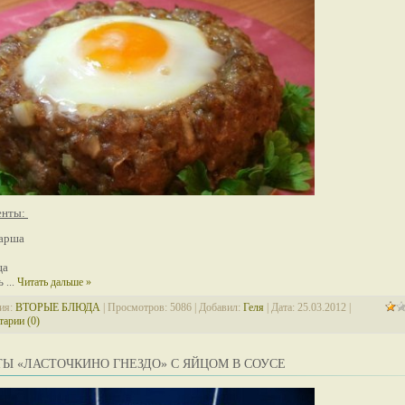
енты:
фарша
ца
вь
...
Читать дальше »
ия:
ВТОРЫЕ БЛЮДА
| Просмотров: 5086 | Добавил:
Геля
| Дата:
25.03.2012
|
арии (0)
Ы «ЛАСТОЧКИНО ГНЕЗДО» С ЯЙЦОМ В СОУСЕ