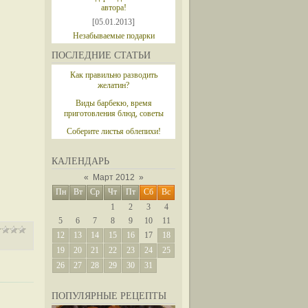
автора!
[05.01.2013]
Незабываемые подарки
ПОСЛЕДНИЕ СТАТЬИ
Как правильно разводить
желатин?
Виды барбекю, время
приготовления блюд, советы
Соберите листья облепихи!
КАЛЕНДАРЬ
«
Март 2012
»
Пн
Вт
Ср
Чт
Пт
Сб
Вс
1
2
3
4
5
6
7
8
9
10
11
12
13
14
15
16
17
18
19
20
21
22
23
24
25
26
27
28
29
30
31
ПОПУЛЯРНЫЕ РЕЦЕПТЫ