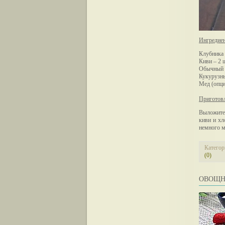
Ингредие
Клубника 
Киви – 2 ш
Обычный й
Кукурузны
Мед (опци
Приготов
Выложите 
киви и хл
немного м
Категор
(0)
ОВОЩН