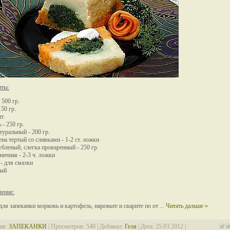
нты:
 500 гр.
50 гр.
т.
 - 250 гр.
туральный - 200 гр.
ена тертый со сливками - 1-2 ст. ложки
бленый, слегка проваренный - 250 гр.
ичная - 2-3 ч. ложки
- для смазки
лый
ение:
для запеканки морковь и картофель, нарежьте и сварите по от
...
Читать дальше »
ия:
ЗАПЕКАНКИ
| Просмотров: 540 | Добавил:
Геля
| Дата:
25.03.2012
|