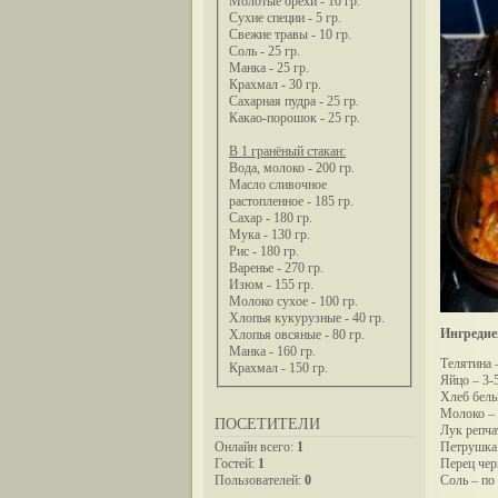
Молотые орехи - 10 гр.
Сухие специи - 5 гр.
Свежие травы - 10 гр.
Соль - 25 гр.
Манка - 25 гр.
Крахмал - 30 гр.
Сахарная пудра - 25 гр.
Какао-порошок - 25 гр.
В 1 гранёный стакан:
Вода, молоко - 200 гр.
Масло сливочное
растопленное - 185 гр.
Сахар - 180 гр.
Мука - 130 гр.
Рис - 180 гр.
Варенье - 270 гр.
Изюм - 155 гр.
Молоко сухое - 100 гр.
Хлопья кукурузные - 40 гр.
Ингредие
Хлопья овсяные - 80 гр.
Манка - 160 гр.
Телятина –
Крахмал - 150 гр.
Яйцо – 3-
Хлеб белый
Молоко – 
ПОСЕТИТЕЛИ
Лук репча
Онлайн всего:
1
Петрушка 
Гостей:
1
Перец чер
Пользователей:
0
Соль – по