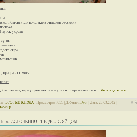
нты:
арша
 мякоти батона (или полстакана отварной овсянки)
 чеснока
 пучок укропа
 луковка
й помидор
вердого сыра
рец
ампиньонов
ец, приправы к мясу
ение:
обавить соль, перец, приправы к мясу, мелко порезанный чесн
...
Читать дальше »
ия:
ВТОРЫЕ БЛЮДА
| Просмотров: 831 | Добавил:
Геля
| Дата:
25.03.2012
|
арии (0)
ТЫ «ЛАСТОЧКИНО ГНЕЗДО» С ЯЙЦОМ