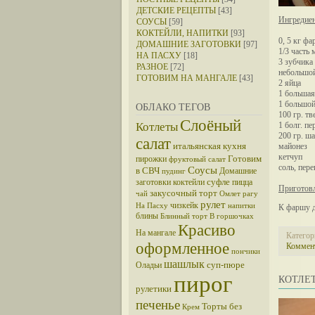
ДЕТСКИЕ РЕЦЕПТЫ
[43]
Ингредие
СОУСЫ
[59]
КОКТЕЙЛИ, НАПИТКИ
[93]
0, 5 кг ф
ДОМАШНИЕ ЗАГОТОВКИ
[97]
1/3 часть
НА ПАСХУ
[18]
3 зубчика
РАЗНОЕ
[72]
небольшой
ГОТОВИМ НА МАНГАЛЕ
[43]
2 яйца
1 большая
1 большо
ОБЛАКО ТЕГОВ
100 гр. т
Слоёный
Котлеты
1 болг. пе
200 гр. ш
салат
итальянская кухня
майонез
кетчуп
Готовим
пирожки
фруктовый салат
соль, пер
Соусы
в СВЧ
Домашние
пудинг
суфле
заготовки
коктейли
пицца
Приготовл
закусочный торт
чай
Омлет
рагу
рулет
чизкейк
На Пасху
напитки
К фаршу д
блины
Блинный торт
В горшочках
Красиво
На мангале
Категор
оформленное
Коммент
пончики
шашлык
суп-пюре
Оладьи
пирог
КОТЛЕ
рулетики
печенье
Торты без
Крем