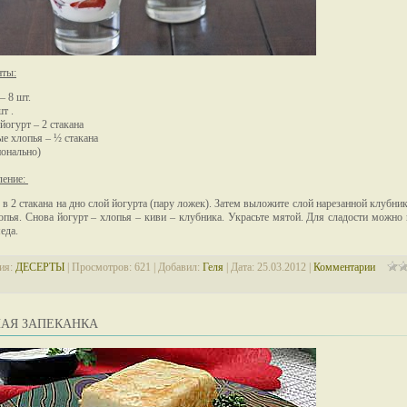
нты:
– 8 шт.
т .
огурт – 2 стакана
е хлопья – ½ стакана
онально)
ление:
в 2 стакана на дно слой йогурта (пару ложек). Затем выложите слой нарезанной клубник
опья. Снова йогурт – хлопья – киви – клубника. Украсьте мятой. Для сладости можно
еда.
ия:
ДЕСЕРТЫ
| Просмотров: 621 | Добавил:
Геля
| Дата:
25.03.2012
|
Комментарии
АЯ ЗАПЕКАНКА