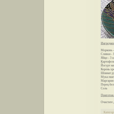
Ингредие
Морковь -
Сливки - 1
Яйцо - 3 ш
Картофель
Йогурт на
Корень хр
Шпинат ру
Мука пшен
Маргарин 
Перец бе
Соль
Приготовл
Очистите 
Категор