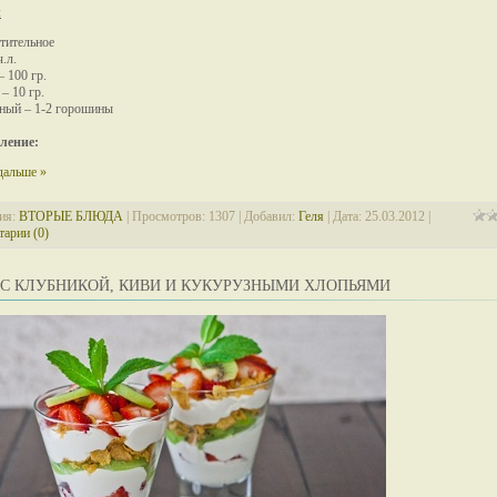
:
тительное
.л.
 100 гр.
– 10 гр.
ный – 1-2 горошины
ление:
дальше »
ия:
ВТОРЫЕ БЛЮДА
| Просмотров: 1307 | Добавил:
Геля
| Дата:
25.03.2012
|
арии (0)
 С КЛУБНИКОЙ, КИВИ И КУКУРУЗНЫМИ ХЛОПЬЯМИ