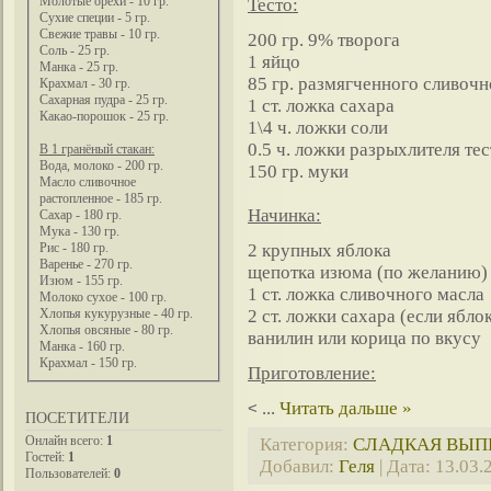
Молотые орехи - 10 гр.
Тесто:
Сухие специи - 5 гр.
Свежие травы - 10 гр.
200 гр. 9% творога
Соль - 25 гр.
1 яйцо
Манка - 25 гр.
85 гр. размягченного сливочн
Крахмал - 30 гр.
Сахарная пудра - 25 гр.
1 ст. ложка сахара
Какао-порошок - 25 гр.
1\4 ч. ложки соли
0.5 ч. ложки разрыхлителя тес
В 1 гранёный стакан:
Вода, молоко - 200 гр.
150 гр. муки
Масло сливочное
растопленное - 185 гр.
Начинка:
Сахар - 180 гр.
Мука - 130 гр.
2 крупных яблока
Рис - 180 гр.
Варенье - 270 гр.
щепотка изюма (по желанию)
Изюм - 155 гр.
1 ст. ложка сливочного масла
Молоко сухое - 100 гр.
2 ст. ложки сахара (если ябл
Хлопья кукурузные - 40 гр.
Хлопья овсяные - 80 гр.
ванилин или корица по вкусу
Манка - 160 гр.
Крахмал - 150 гр.
Приготовление:
...
Читать дальше »
<
ПОСЕТИТЕЛИ
Онлайн всего:
1
Категория:
СЛАДКАЯ ВЫП
Гостей:
1
Добавил:
Геля
| Дата:
13.03.
Пользователей:
0