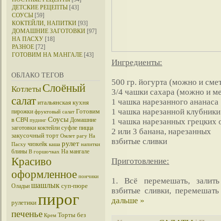
ДЕТСКИЕ РЕЦЕПТЫ
[43]
СОУСЫ
[59]
КОКТЕЙЛИ, НАПИТКИ
[93]
ДОМАШНИЕ ЗАГОТОВКИ
[97]
НА ПАСХУ
[18]
РАЗНОЕ
[72]
ГОТОВИМ НА МАНГАЛЕ
[43]
Ингредиенты:
ОБЛАКО ТЕГОВ
500 гр. йогурта (можно и сме
Слоёный
Котлеты
3/4 чашки сахара (можно и м
салат
1 чашка нарезанного ананаса
итальянская кухня
1 чашка нарезанной клубники
Готовим
пирожки
фруктовый салат
Соусы
в СВЧ
Домашние
1 чашка нарезанных грецких 
пудинг
суфле
заготовки
коктейли
пицца
2 или 3 банана, нарезанных
закусочный торт
Омлет
рагу
На
взбитые сливки
рулет
чизкейк
Пасху
каша
напитки
блины
На мангале
В горшочках
Красиво
Приготовление:
оформленное
пончики
1. Всё перемешать, залить
шашлык
суп-пюре
Оладьи
взбитые сливки, перемешат
пирог
дальше »
рулетики
печенье
Торты без
Крем