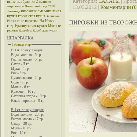
Категория:
САЛАТЫ
| Просм
выпечки
булочки
Домашнее
хлеб
13.03.2012
|
Комментарии (0
мороженое
Домашний сыр
американская
пирожные
Лимонад
кухня
грузинская кухня
Заливное
кекс
варенье
На Новый
Роллы
ПИРОЖКИ ИЗ ТВОРОЖН
год
Французская кухня
Мясные
рулеты
Коктейль
Корейская кухня
ШПАРГАЛКА
Таблица мер
В 1 ч. ложку входит:
Вода, молоко - 5 гр.
Растит. масло - 5 гр.
Сахар - 5 гр.
Мука - 4 гр.
Рис - 5 гр.
Сухие специи - 2 гр.
Соль - 7 гр.
Манка - 6 гр.
Крахмал - 10 гр.
Сахарная пудра - 10 гр.
Какао-порошок - 9 гр.
В 1 ст. ложку входит:
Вода, молоко - 20 гр.
Растит. масло - 17 гр.
Сахар - 20 гр.
Мука - 10 гр.
Рис - 15 гр.