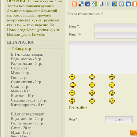
печенье
Английская кухня
Крем
Торты без выпечки
булочки
Домашнее мороженое
Домашний
Всего комментариев
:
0
хлеб
пирожные
сыр
Лимонад
американская кухня
грузинская
кекс
варенье
На
кухня
Роллы
Имя *:
Новый год
Французская кухня
Мясные рулеты
Email *:
Коктейль
ШПАРГАЛКА
Таблица мер
В 1 ч. ложку входит:
Вода, молоко - 5 гр.
Растит. масло - 5 гр.
Сахар - 5 гр.
Мука - 4 гр.
Рис - 5 гр.
Сухие специи - 2 гр.
Соль - 7 гр.
Манка - 6 гр.
Крахмал - 10 гр.
Сахарная пудра - 10 гр.
Какао-порошок - 9 гр.
Все смайлы
В 1 ст. ложку входит:
Вода, молоко - 20 гр.
Код *:
Растит. масло - 17 гр.
Сахар - 20 гр.
Мука - 10 гр.