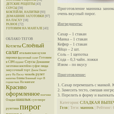
ДЕТСКИЕ РЕЦЕПТЫ
[43]
СОУСЫ
[59]
Приготовление манника занимае
КОКТЕЙЛИ, НАПИТКИ
[93]
очень вкусный пирог.
ДОМАШНИЕ ЗАГОТОВКИ
[97]
НА ПАСХУ
[18]
Ингредиенты:
РАЗНОЕ
[72]
ГОТОВИМ НА МАНГАЛЕ
[43]
Сахар – 1 стакан
Манка – 1 стакан
ОБЛАКО ТЕГОВ
Кефир – 1 стакан
Слоёный
Котлеты
Яйцо – 2 шт.
салат
итальянская кухня
Соль – 1 щепотка
Готовим
пирожки
фруктовый салат
Сода – 0,3 чайн. ложки
Соусы
в СВЧ
Домашние
пудинг
Изюм – по вкусу
суфле
заготовки
коктейли
пицца
закусочный торт
Джем
Омлет
рулет
Приготовление:
чизкейк
рагу
На Пасху
блины
напитки
Блинный торт
В
На мангале
горшочках
1. Сахар перемешать с манкой. 
Красиво
2. Замесить тесто, смешав инг
оформленное
3. Перелить в форму и выпекать
пончики
шашлык
суп-пюре
Оладьи
Категория
:
СЛАДКАЯ ВЫПЕ
пирог
Геля
|
Теги
:
манник
|
Рейтинг
:
рулетики