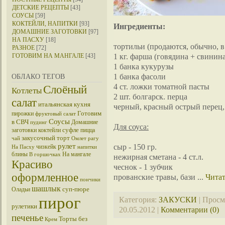
ДЕТСКИЕ РЕЦЕПТЫ
[43]
СОУСЫ
[59]
КОКТЕЙЛИ, НАПИТКИ
[93]
Ингредиенты:
ДОМАШНИЕ ЗАГОТОВКИ
[97]
НА ПАСХУ
[18]
тортильи (продаются, обычно, 
РАЗНОЕ
[72]
1 кг. фарша (говядина + свинина
ГОТОВИМ НА МАНГАЛЕ
[43]
1 банка кукурузы
1 банка фасоли
ОБЛАКО ТЕГОВ
4 ст. ложки томатной пасты
Слоёный
Котлеты
2 шт. болгарск. перца
салат
итальянская кухня
черный, красный острый перец, с
Готовим
пирожки
фруктовый салат
Соусы
в СВЧ
Домашние
пудинг
Для соуса:
суфле
заготовки
коктейли
пицца
закусочный торт
чай
Омлет
рагу
рулет
сыр - 150 гр.
чизкейк
На Пасху
напитки
блины
На мангале
В горшочках
нежирная сметана - 4 ст.л.
Красиво
чеснок - 1 зубчик
оформленное
прованские травы, бази
...
Читат
пончики
шашлык
суп-пюре
Оладьи
пирог
Категория:
ЗАКУСКИ
| Просм
рулетики
20.05.2012
|
Комментарии (0)
печенье
Торты без
Крем