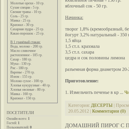
юбилейное печенье - 150 гр.
Молотые орехи - 10 гр.
яблочный сок - 50 гр.
Сухие специи - 5 гр.
Свежие травы - 10 гр.
Соль - 25 гр.
Начинка:
Манка - 25 гр.
Крахмал - 30 гр.
творог 1,8% (кремообразный, без
Сахарная пудра - 25 гр.
Какао-порошок - 25 гр.
йогурт 3,2% натуральный - 350 
1,5 яйца
В 1 гранёный стакан:
1,5 ст.л. крахмала
Вода, молоко - 200 гр.
Масло сливочное
3,5 ст.л. сахара
растопленное - 185 гр.
цедра и сок половины лимона
Сахар - 180 гр.
Мука - 130 гр.
Рис - 180 гр.
разъемная форма диаметром 20-
Варенье - 270 гр.
Изюм - 155 гр.
Приготовление:
Молоко сухое - 100 гр.
Хлопья кукурузные - 40 гр.
Хлопья овсяные - 80 гр.
1. Измельчить печенье в кр
...
Чи
Манка - 160 гр.
Крахмал - 150 гр.
Категория:
ДЕСЕРТЫ
| Просм
20.05.2012
|
Комментарии (0)
ПОСЕТИТЕЛИ
Онлайн всего:
1
Гостей:
1
ДОМАШНИЙ ПИРОГ С 
Пользователей:
0