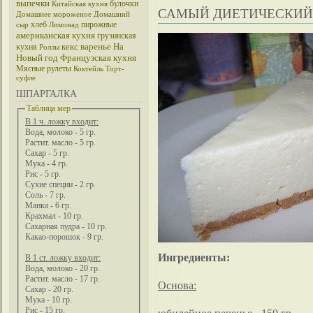
выпечки
булочки
Китайская кухня
САМЫЙ ДИЕТИЧЕСКИЙ
Домашнее мороженое
Домашний
хлеб
пирожные
сыр
Лимонад
американская кухня
грузинская
кекс
варенье
На
кухня
Роллы
Новый год
Французская кухня
Мясные рулеты
Коктейль
Торт-
суфле
ШПАРГАЛКА
Таблица мер
В 1 ч. ложку входит:
Вода, молоко - 5 гр.
Растит. масло - 5 гр.
Сахар - 5 гр.
Мука - 4 гр.
Рис - 5 гр.
Сухие специи - 2 гр.
Соль - 7 гр.
Манка - 6 гр.
Крахмал - 10 гр.
Сахарная пудра - 10 гр.
Какао-порошок - 9 гр.
Ингредиенты:
В 1 ст. ложку входит:
Вода, молоко - 20 гр.
Растит. масло - 17 гр.
Основа:
Сахар - 20 гр.
Мука - 10 гр.
Рис - 15 гр.