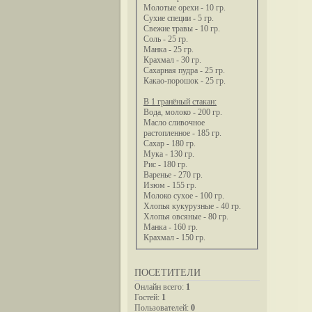
Молотые орехи - 10 гр.
Сухие специи - 5 гр.
Свежие травы - 10 гр.
Соль - 25 гр.
Манка - 25 гр.
Крахмал - 30 гр.
Сахарная пудра - 25 гр.
Какао-порошок - 25 гр.
В 1 гранёный стакан:
Вода, молоко - 200 гр.
Масло сливочное
растопленное - 185 гр.
Сахар - 180 гр.
Мука - 130 гр.
Рис - 180 гр.
Варенье - 270 гр.
Изюм - 155 гр.
Молоко сухое - 100 гр.
Хлопья кукурузные - 40 гр.
Хлопья овсяные - 80 гр.
Манка - 160 гр.
Крахмал - 150 гр.
ПОСЕТИТЕЛИ
Онлайн всего:
1
Гостей:
1
Пользователей:
0