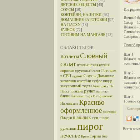
ДЕТСКИЕ РЕЦЕПТЫ
[43]
Ингредие
СОУСЫ
[59]
КОКТЕЙЛИ, НАПИТКИ
[93]
Яичный бе
ДОМАШНИЕ ЗАГОТОВКИ
[97]
Сахар – 15
НА ПАСХУ
[18]
Яблоки – 
РАЗНОЕ
[72]
Сливочное
ГОТОВИМ НА МАНГАЛЕ
[43]
Сахарная 
Способ пр
ОБЛАКО ТЕГОВ
Слоёный
Шаг 1
Котлеты
Яблоки п
салат
смоченный
итальянская кухня
Готовим
пирожки
фруктовый салат
Шаг 2
Соусы
в СВЧ
Домашние
пудинг
Яблоки ох
суфле
заготовки
коктейли
пицца
смешать 
закусочный торт
Омлет
рагу
На
конверта 
рулет
чизкейк
Пасху
напитки
блины
Блинный торт
В горшочках
Шаг 3
Красиво
Готовое с
На мангале
оформленное
Категор
пончики
шашлык
суп-пюре
Оладьи
пирог
рулетики
Всего ком
печенье
Торты без
Крем