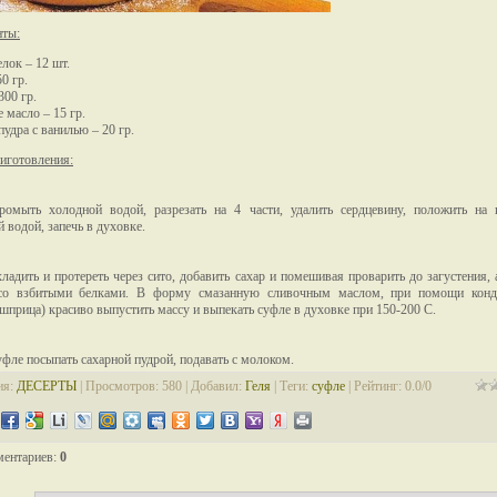
нты:
лок – 12 шт.
0 гр.
300 гр.
 масло – 15 гр.
пудра с ванилью – 20 гр.
иготовления:
ромыть холодной водой, разрезать на 4 части, удалить сердцевину, положить на 
 водой, запечь в духовке.
ладить и протереть через сито, добавить сахар и помешивая проварить до загустения,
со взбитыми белками. В форму смазанную сливочным маслом, при помощи конди
(шприца) красиво выпустить массу и выпекать суфле в духовке при 150-200 С.
уфле посыпать сахарной пудрой, подавать с молоком.
ия
:
ДЕСЕРТЫ
|
Просмотров
: 580 |
Добавил
:
Геля
|
Теги
:
суфле
|
Рейтинг
:
0.0
/
0
ментариев
:
0