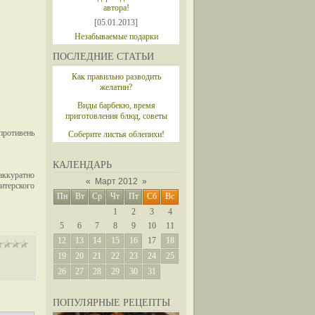
автора!
[05.01.2013]
Незабываемые подарки
ПОСЛЕДНИЕ СТАТЬИ
Как правильно разводить
желатин?
Виды барбекю, время
приготовления блюд, советы
противень
Соберите листья облепихи!
КАЛЕНДАРЬ
 аккуратно
«
Март 2012
»
терского
Пн
Вт
Ср
Чт
Пт
Сб
Вс
1
2
3
4
5
6
7
8
9
10
11
12
13
14
15
16
17
18
19
20
21
22
23
24
25
26
27
28
29
30
31
ПОПУЛЯРНЫЕ РЕЦЕПТЫ