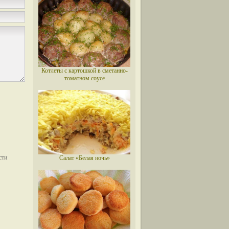
Котлеты с картошкой в сметанно-
томатном соусе
Салат «Белая ночь»