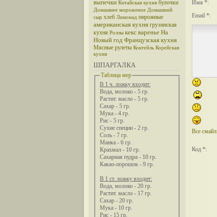
выпечки
булочки
Имя *:
Китайская кухня
Домашнее мороженое
Домашний
Email *:
хлеб
пирожные
сыр
Лимонад
американская кухня
грузинская
кекс
варенье
На
кухня
Роллы
Новый год
Французская кухня
Мясные рулеты
Коктейль
Корейская
кухня
ШПАРГАЛКА
Таблица мер
В 1 ч. ложку входит:
Вода, молоко - 5 гр.
Растит. масло - 5 гр.
Сахар - 5 гр.
Мука - 4 гр.
Рис - 5 гр.
Сухие специи - 2 гр.
Все смай
Соль - 7 гр.
Манка - 6 гр.
Код *:
Крахмал - 10 гр.
Сахарная пудра - 10 гр.
Какао-порошок - 9 гр.
В 1 ст. ложку входит:
Вода, молоко - 20 гр.
Растит. масло - 17 гр.
Сахар - 20 гр.
Мука - 10 гр.
Рис - 15 гр.