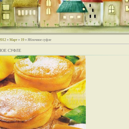
2012
»
Март
»
19
» Яблочное суфле
НОЕ СУФЛЕ