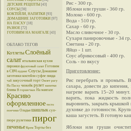
Рис - 300 гр.
ДЕТСКИЕ РЕЦЕПТЫ
[43]
Яблоки или груши - 360 гр.
СОУСЫ
[59]
КОКТЕЙЛИ, НАПИТКИ
[93]
Молоко - 600 гр.
ДОМАШНИЕ ЗАГОТОВКИ
[97]
Вода - 510 гр.
НА ПАСХУ
[18]
Сахар - 60 гр.
РАЗНОЕ
[72]
Масло сливочное - 30 гр.
ГОТОВИМ НА МАНГАЛЕ
[43]
Сухари панировочные - 34 гр.
Сметана - 20 гр.
ОБЛАКО ТЕГОВ
Яйцо - 1 шт.
Слоёный
Котлеты
Соус абрикосовый - 400 гр.
салат
итальянская кухня
Соль - по вкусу
Готовим
пирожки
фруктовый салат
Приготовление:
Соусы
в СВЧ
Домашние
пудинг
суфле
заготовки
коктейли
пицца
Рис перебрать и промыть. 
закусочный торт
чай
Омлет
рагу
рулет
чизкейк
сахара, довести до кипения,
На Пасху
напитки
блины
На мангале
В горшочках
нагреве варить 15–20 минут.
Красиво
варить, пока жидкость пол
оформленное
выровнить, закрыть крышкой 
тесто
духовке до готовности. Круп
шашлык
суп-
Оладьи
пончики
пирог
каша загустеть. В готовую к
пюре
рулетики
печенье
Яблоки или груши очистит
Торты без
Крем