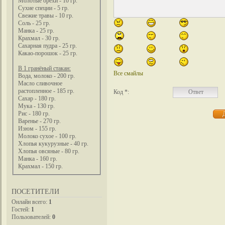
Молотые орехи - 10 гр.
Сухие специи - 5 гр.
Свежие травы - 10 гр.
Соль - 25 гр.
Манка - 25 гр.
Крахмал - 30 гр.
Сахарная пудра - 25 гр.
Какао-порошок - 25 гр.
В 1 гранёный стакан:
Все смайлы
Вода, молоко - 200 гр.
Масло сливочное
растопленное - 185 гр.
Код *:
Сахар - 180 гр.
Мука - 130 гр.
Рис - 180 гр.
Варенье - 270 гр.
Изюм - 155 гр.
Молоко сухое - 100 гр.
Хлопья кукурузные - 40 гр.
Хлопья овсяные - 80 гр.
Манка - 160 гр.
Крахмал - 150 гр.
ПОСЕТИТЕЛИ
Онлайн всего:
1
Гостей:
1
Пользователей:
0