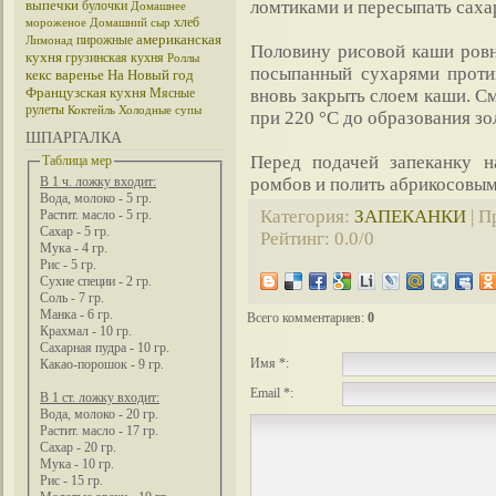
выпечки
ломтиками и пересыпать сах
булочки
Домашнее
хлеб
мороженое
Домашний сыр
американская
пирожные
Лимонад
Половину рисовой каши ров
кухня
грузинская кухня
Роллы
посыпанный сухарями проти
кекс
варенье
На Новый год
Французская кухня
Мясные
вновь закрыть слоем каши. См
рулеты
Коктейль
Холодные супы
при 220 °С до образования з
ШПАРГАЛКА
Перед подачей запеканку н
Таблица мер
ромбов и полить абрикосовым
В 1 ч. ложку входит:
Вода, молоко - 5 гр.
Категория
:
ЗАПЕКАНКИ
|
П
Растит. масло - 5 гр.
Сахар - 5 гр.
Рейтинг
:
0.0
/
0
Мука - 4 гр.
Рис - 5 гр.
Сухие специи - 2 гр.
Соль - 7 гр.
Манка - 6 гр.
Всего комментариев
:
0
Крахмал - 10 гр.
Сахарная пудра - 10 гр.
Имя *:
Какао-порошок - 9 гр.
Email *:
В 1 ст. ложку входит:
Вода, молоко - 20 гр.
Растит. масло - 17 гр.
Сахар - 20 гр.
Мука - 10 гр.
Рис - 15 гр.