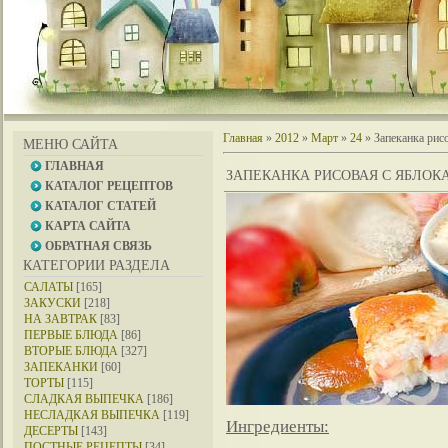
Главная
»
2012
»
Март
»
24
» Запеканка рис
МЕНЮ САЙТА
ГЛАВНАЯ
ЗАПЕКАНКА РИСОВАЯ С ЯБЛО
КАТАЛОГ РЕЦЕПТОВ
КАТАЛОГ СТАТЕЙ
КАРТА САЙТА
ОБРАТНАЯ СВЯЗЬ
КАТЕГОРИИ РАЗДЕЛА
САЛАТЫ
[165]
ЗАКУСКИ
[218]
НА ЗАВТРАК
[83]
ПЕРВЫЕ БЛЮДА
[86]
ВТОРЫЕ БЛЮДА
[327]
ЗАПЕКАНКИ
[60]
ТОРТЫ
[115]
СЛАДКАЯ ВЫПЕЧКА
[186]
НЕСЛАДКАЯ ВЫПЕЧКА
[119]
Ингредиенты:
ДЕСЕРТЫ
[143]
ПОСТНЫЕ РЕЦЕПТЫ
[34]