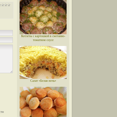
Котлеты с картошкой в сметанно-
томатном соусе
Салат «Белая ночь»