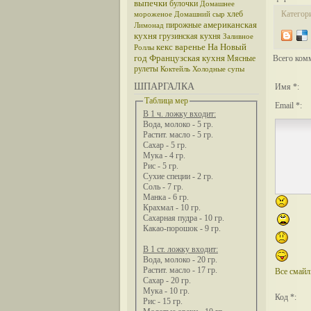
выпечки
булочки
Домашнее
хлеб
Категор
мороженое
Домашний сыр
американская
пирожные
Лимонад
кухня
грузинская кухня
Заливное
кекс
варенье
На Новый
Роллы
год
Французская кухня
Мясные
Всего ком
рулеты
Коктейль
Холодные супы
ШПАРГАЛКА
Имя *:
Таблица мер
Email *:
В 1 ч. ложку входит:
Вода, молоко - 5 гр.
Растит. масло - 5 гр.
Сахар - 5 гр.
Мука - 4 гр.
Рис - 5 гр.
Сухие специи - 2 гр.
Соль - 7 гр.
Манка - 6 гр.
Крахмал - 10 гр.
Сахарная пудра - 10 гр.
Какао-порошок - 9 гр.
В 1 ст. ложку входит:
Вода, молоко - 20 гр.
Растит. масло - 17 гр.
Все смай
Сахар - 20 гр.
Мука - 10 гр.
Код *:
Рис - 15 гр.