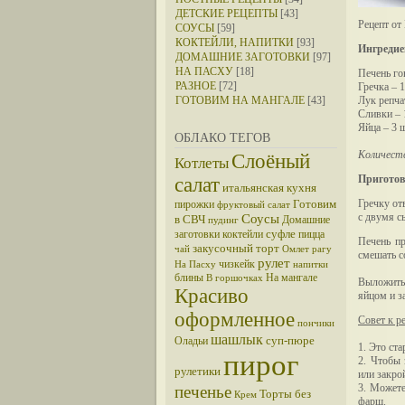
ДЕТСКИЕ РЕЦЕПТЫ
[43]
Рецепт от
СОУСЫ
[59]
КОКТЕЙЛИ, НАПИТКИ
[93]
Ингредие
ДОМАШНИЕ ЗАГОТОВКИ
[97]
НА ПАСХУ
[18]
Печень го
РАЗНОЕ
[72]
Гречка – 1
ГОТОВИМ НА МАНГАЛЕ
[43]
Лук репча
Сливки – 
Яйца – 3 ш
ОБЛАКО ТЕГОВ
Количеств
Слоёный
Котлеты
Приготов
салат
итальянская кухня
Готовим
Гречку от
пирожки
фруктовый салат
с двумя с
Соусы
в СВЧ
Домашние
пудинг
суфле
заготовки
коктейли
пицца
Печень пр
закусочный торт
чай
Омлет
рагу
смешать с
рулет
чизкейк
На Пасху
напитки
блины
На мангале
В горшочках
Выложить 
Красиво
яйцом и з
оформленное
Совет к р
пончики
шашлык
суп-пюре
Оладьи
1. Это ст
пирог
2. Чтобы
рулетики
или закро
3. Можете
печенье
Торты без
Крем
фарш.