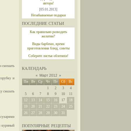
автора!
[05.01.2013]
Незабываемые подарки
ПОСЛЕДНИЕ СТАТЬИ
Как правильно разводить
желатин?
Виды барбекю, время
приготовления блюд, советы
Соберите листья облепихи!
 и смешать
КАЛЕНДАРЬ
«
Март 2012
»
сорубку и
Пн
Вт
Ср
Чт
Пт
Сб
Вс
1
2
3
4
у смазать
5
6
7
8
9
10
11
12
13
14
15
16
17
18
19
20
21
22
23
24
25
26
27
28
29
30
31
 сухарями
и куриный
ПОПУЛЯРНЫЕ РЕЦЕПТЫ