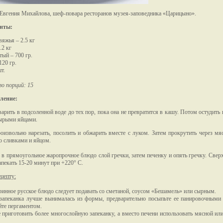
 Евгения Михайлова, шеф-повара ресторанов музея-заповедника «Царицыно».
нты:
вяжья – 2.5 кг
.2 кг
тый – 700 гр.
120 гр.
т.
о порций: 15
ление:
варить в подсоленной воде до тех пор, пока она не превратится в кашу. Потом остудить
ырыми яйцами.
оизвольно нарезать, посолить и обжарить вместе с луком. Затем прокрутить через мя
о сливками и яйцом.
в прямоугольное жаропрочное блюдо слой гречки, затем печенку и опять гречку. Сверх
апекать 15-20 минут при +220° С.
ецепту:
аринное русское блюдо следует подавать со сметаной, соусом «Бешамель» или сырным.
 запеканка лучше вынималась из формы, предварительно посыпьте ее панировочными
йте пергаментом.
 приготовить более многослойную запеканку, а вместо печени использовать мясной ил