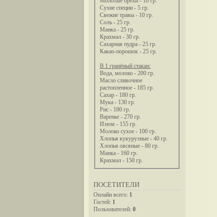
Молотые орехи - 10 гр.
Сухие специи - 5 гр.
Свежие травы - 10 гр.
Соль - 25 гр.
Манка - 25 гр.
Крахмал - 30 гр.
Сахарная пудра - 25 гр.
Какао-порошок - 25 гр.
В 1 гранёный стакан:
Вода, молоко - 200 гр.
Масло сливочное
растопленное - 185 гр.
Сахар - 180 гр.
Мука - 130 гр.
Рис - 180 гр.
Варенье - 270 гр.
Изюм - 155 гр.
Молоко сухое - 100 гр.
Хлопья кукурузные - 40 гр.
Хлопья овсяные - 80 гр.
Манка - 160 гр.
Крахмал - 150 гр.
ПОСЕТИТЕЛИ
Онлайн всего:
1
Гостей:
1
Пользователей:
0