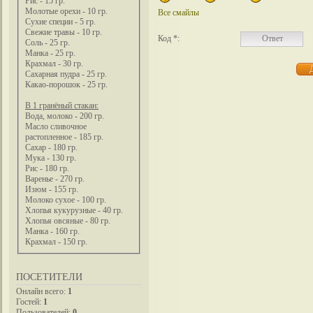
Рис - 15 гр.
Молотые орехи - 10 гр.
Все смайлы
Сухие специи - 5 гр.
Свежие травы - 10 гр.
Код *:
Соль - 25 гр.
Манка - 25 гр.
Крахмал - 30 гр.
Сахарная пудра - 25 гр.
Какао-порошок - 25 гр.
В 1 гранёный стакан:
Вода, молоко - 200 гр.
Масло сливочное
растопленное - 185 гр.
Сахар - 180 гр.
Мука - 130 гр.
Рис - 180 гр.
Варенье - 270 гр.
Изюм - 155 гр.
Молоко сухое - 100 гр.
Хлопья кукурузные - 40 гр.
Хлопья овсяные - 80 гр.
Манка - 160 гр.
Крахмал - 150 гр.
ПОСЕТИТЕЛИ
Онлайн всего:
1
Гостей:
1
Пользователей:
0