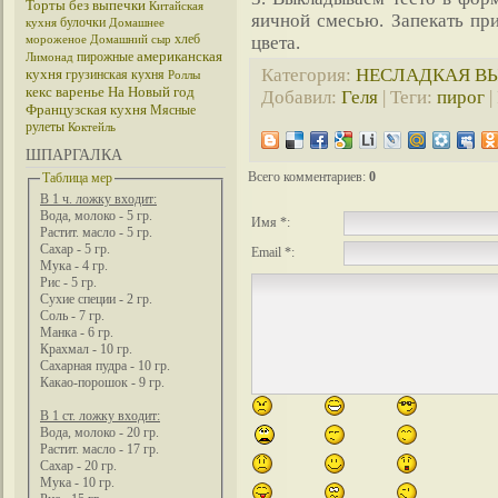
Торты без выпечки
Китайская
яичной смесью. Запекать при
булочки
кухня
Домашнее
хлеб
цвета.
мороженое
Домашний сыр
американская
пирожные
Лимонад
Категория
:
НЕСЛАДКАЯ В
кухня
грузинская кухня
Роллы
кекс
варенье
На Новый год
Добавил
:
Геля
|
Теги
:
пирог
|
Французская кухня
Мясные
рулеты
Коктейль
ШПАРГАЛКА
Всего комментариев
:
0
Таблица мер
В 1 ч. ложку входит:
Вода, молоко - 5 гр.
Имя *:
Растит. масло - 5 гр.
Сахар - 5 гр.
Email *:
Мука - 4 гр.
Рис - 5 гр.
Сухие специи - 2 гр.
Соль - 7 гр.
Манка - 6 гр.
Крахмал - 10 гр.
Сахарная пудра - 10 гр.
Какао-порошок - 9 гр.
В 1 ст. ложку входит:
Вода, молоко - 20 гр.
Растит. масло - 17 гр.
Сахар - 20 гр.
Мука - 10 гр.