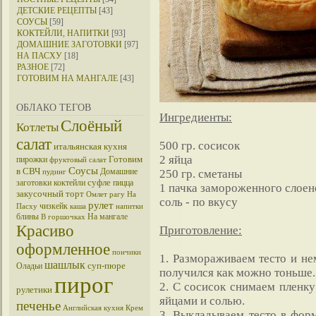
ДЕТСКИЕ РЕЦЕПТЫ
[43]
СОУСЫ
[59]
КОКТЕЙЛИ, НАПИТКИ
[93]
ДОМАШНИЕ ЗАГОТОВКИ
[97]
НА ПАСХУ
[18]
РАЗНОЕ
[72]
ГОТОВИМ НА МАНГАЛЕ
[43]
ОБЛАКО ТЕГОВ
Ингредиенты:
Слоёный
Котлеты
салат
500 гр. сосисок
итальянская кухня
2 яйца
Готовим
пирожки
фруктовый салат
Соусы
в СВЧ
Домашние
250 гр. сметаны
пудинг
суфле
заготовки
коктейли
пицца
1 пачка замороженного слоен
закусочный торт
Омлет
рагу
На
соль - по вкусу
рулет
чизкейк
Пасху
каша
напитки
блины
На мангале
В горшочках
Красиво
Приготовление:
оформленное
пончики
1. Размораживаем тесто и не
шашлык
суп-пюре
Оладьи
получился как можно тоньше.
пирог
2. С сосисок снимаем пленку
рулетики
яйцами и солью.
печенье
Английская кухня
Крем
3. Выкладываем тесто в форм