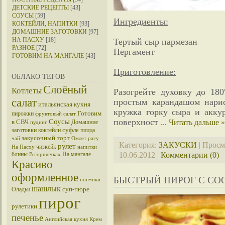
ДЕТСКИЕ РЕЦЕПТЫ
[43]
СОУСЫ
[59]
Ингредиенты:
КОКТЕЙЛИ, НАПИТКИ
[93]
ДОМАШНИЕ ЗАГОТОВКИ
[97]
НА ПАСХУ
[18]
Тертый сыр пармезан
РАЗНОЕ
[72]
Пергамент
ГОТОВИМ НА МАНГАЛЕ
[43]
Приготовление:
ОБЛАКО ТЕГОВ
Слоёный
Котлеты
Разогрейте духовку до 180
салат
простым карандашом нарис
итальянская кухня
кружка горку сыра и аккур
Готовим
пирожки
фруктовый салат
поверхност
Соусы
...
Читать дальше »
в СВЧ
Домашние
пудинг
суфле
заготовки
коктейли
пицца
закусочный торт
чай
Омлет
рагу
Категория:
ЗАКУСКИ
| Просм
рулет
чизкейк
На Пасху
напитки
10.06.2012
|
Комментарии (0)
блины
На мангале
В горшочках
Красиво
оформленное
БЫСТРЫЙ ПИРОГ С С
пончики
шашлык
суп-пюре
Оладьи
пирог
рулетики
печенье
Английская кухня
Крем