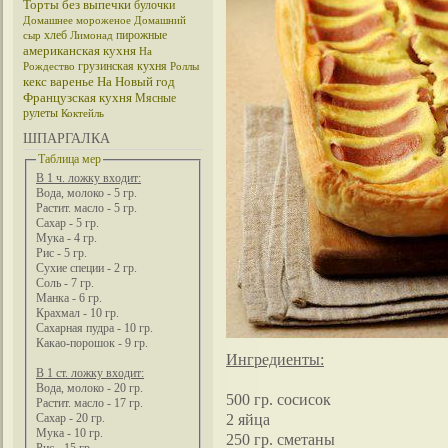
Торты без выпечки
булочки
Домашнее мороженое
Домашний
хлеб
пирожные
сыр
Лимонад
американская кухня
На
грузинская кухня
Рождество
Роллы
кекс
варенье
На Новый год
Французская кухня
Мясные
рулеты
Коктейль
ШПАРГАЛКА
Таблица мер
В 1 ч. ложку входит:
Вода, молоко - 5 гр.
Растит. масло - 5 гр.
Сахар - 5 гр.
Мука - 4 гр.
Рис - 5 гр.
Сухие специи - 2 гр.
Соль - 7 гр.
Манка - 6 гр.
Крахмал - 10 гр.
Сахарная пудра - 10 гр.
Какао-порошок - 9 гр.
Ингредиенты:
В 1 ст. ложку входит:
Вода, молоко - 20 гр.
500 гр. сосисок
Растит. масло - 17 гр.
2 яйца
Сахар - 20 гр.
Мука - 10 гр.
250 гр. сметаны