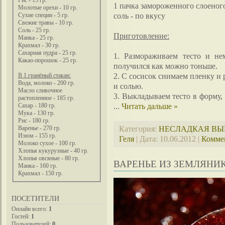
Рис - 15 гр.
1 пачка замороженного слоеного
Молотые орехи - 10 гр.
соль - по вкусу
Сухие специи - 5 гр.
Свежие травы - 10 гр.
Соль - 25 гр.
Приготовление:
Манка - 25 гр.
Крахмал - 30 гр.
Сахарная пудра - 25 гр.
1. Размораживаем тесто и не
Какао-порошок - 25 гр.
получился как можно тоньше.
2. С сосисок снимаем пленку и
В 1 гранёный стакан:
Вода, молоко - 200 гр.
и солью.
Масло сливочное
3. Выкладываем тесто в форму,
растопленное - 185 гр.
...
Читать дальше »
Сахар - 180 гр.
Мука - 130 гр.
Рис - 180 гр.
Категория:
НЕСЛАДКАЯ ВЫ
Варенье - 270 гр.
Изюм - 155 гр.
Геля
| Дата:
10.06.2012
|
Коммен
Молоко сухое - 100 гр.
Хлопья кукурузные - 40 гр.
Хлопья овсяные - 80 гр.
ВАРЕНЬЕ ИЗ ЗЕМЛЯНИ
Манка - 160 гр.
Крахмал - 150 гр.
ПОСЕТИТЕЛИ
Онлайн всего:
1
Гостей:
1
Пользователей:
0