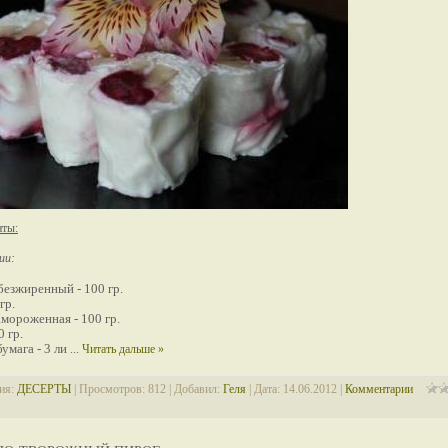
нты:
ии:
безжиренный - 100 гр.
гр.
мороженная - 100 гр.
0 гр.
бумага - 3 ли
...
Читать дальше »
ия:
ДЕСЕРТЫ
| Просмотров: 812 | Добавил:
Геля
| Дата:
14.06.2012
|
Комментарии