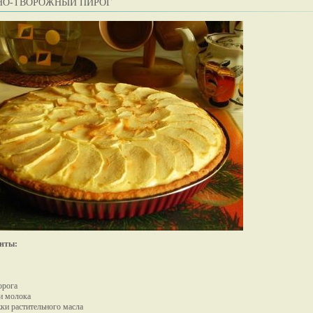
НО-ТВОРОЖНЫЙ ПИРОГ
нты:
орога
ки молока
жки растительного масла