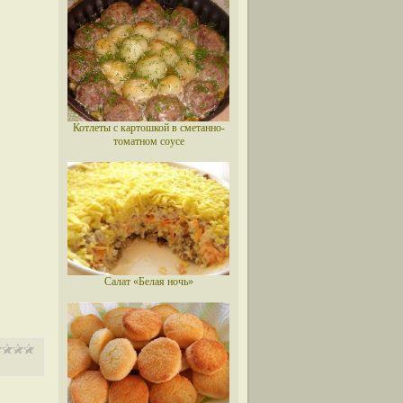
Котлеты с картошкой в сметанно-
томатном соусе
Салат «Белая ночь»