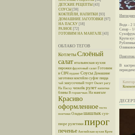
ДЕТСКИЕ РЕЦЕПТЫ
[43]
СОУСЫ
[59]
КОКТЕЙЛИ, НАПИТКИ
[93]
Ингредие
ДОМАШНИЕ ЗАГОТОВКИ
[97]
НА ПАСХУ
[18]
Вода – 2 1
РАЗНОЕ
[72]
Сахар – 1/
ГОТОВИМ НА МАНГАЛЕ
[43]
Сухофрукт
Крупа кус-
Рубленные
ОБЛАКО ТЕГОВ
Оливковое 
Слоёный
Котлеты
Приготовл
салат
итальянская кухня
В кастрю
Готовим
пирожки
фруктовый салат
периодиче
Соусы
в СВЧ
Домашние
пудинг
суфле
заготовки
коктейли
пицца
Категор
закусочный торт
чай
Омлет
рагу
Коммент
рулет
чизкейк
На Пасху
напитки
блины
На мангале
В горшочках
Красиво
ДЕСЕР
оформленное
тесто
шашлык
суп-
Оладьи
пончики
пирог
пюре
рулетики
печенье
Английская кухня
Крем