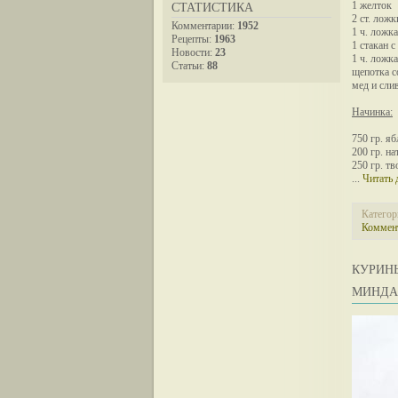
1 желток
СТАТИСТИКА
2 ст. ложк
Комментарии:
1952
1 ч. ложк
Рецепты:
1963
1 стакан 
Новости:
23
1 ч. ложк
Статьи:
88
щепотка с
мед и сли
Начинка:
750 гр. я
200 гр. н
250 гр. тв
...
Читать 
Категор
Коммент
КУРИН
МИНДА