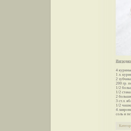
Ингредие
4 курины
1 л. кур
2 зубчик
200 гр. 
1/2 боль
1/2 стак
2 больши
3 ст.л. я
1/2 чашк
4 лавров
cоль и п
Категор