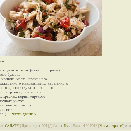
нты:
е грудки без кожи (около 900 грамм)
иного бульона
а чеснока, мелко нарезанного
поджаренного миндаля, мелко нарезанного
шого красного лука, нарезанного
ана петрушки, нарезанной
х красных перца, жареного
блочного уксуса
и оливкового масла
ых листа
ерец -
...
Читать дальше »
ия:
САЛАТЫ
| Просмотров: 696 | Добавил:
Геля
| Дата:
14.06.2012
|
Комментарии (0)