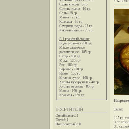
Молотые орехи - 10 гр.
ЯБЛОЧ
Сухие специи - 5 гр.
Свежие травы - 10 гр.
Соль - 25 гр.
Манка - 25 гр.
Крахмал - 30 гр.
Сахарная пудра - 25 гр.
Какао-порошок - 25 гр.
В 1 гранёный стакан:
Вода, молоко - 200 гр.
Масло сливочное
растопленное - 185 гр.
Сахар - 180 гр.
Мука - 130 гр.
Рис - 180 гр.
Варенье - 270 гр.
Изюм - 155 гр.
Молоко сухое - 100 гр.
Хлопья кукурузные - 40 гр.
Хлопья овсяные - 80 гр.
Манка - 160 гр.
Крахмал - 150 гр.
Ингредие
Тесто:
ПОСЕТИТЕЛИ
Онлайн всего:
1
125 гр. тв
Гостей:
1
3 ст. лож
Пользователей:
0
3,5 ст. ло