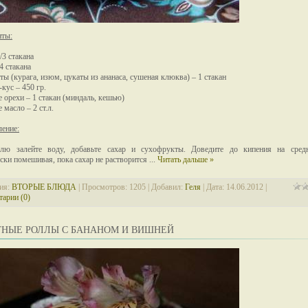
нты:
/3 стакана
4 стакана
ы (курага, изюм, цукаты из ананаса, сушеная клюква) – 1 стакан
кус – 450 гр.
 орехи – 1 стакан (миндаль, кешью)
масло – 2 ст.л.
ение:
лю залейте воду, добавьте сахар и сухофрукты. Доведите до кипения на сред
ски помешивая, пока сахар не растворится
...
Читать дальше »
ия:
ВТОРЫЕ БЛЮДА
| Просмотров: 1205 | Добавил:
Геля
| Дата:
14.06.2012
|
арии (0)
ТНЫЕ РОЛЛЫ С БАНАНОМ И ВИШНЕЙ