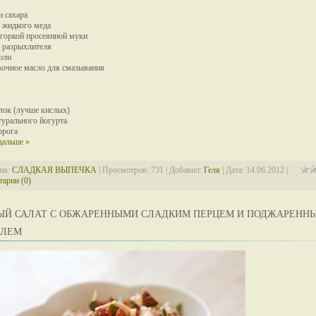
и сахара
а жидкого меда
с горкой просеянной муки
а разрыхлителя
оли
вочное масло для смазывания
блок (лучше кислых)
атурального йогурта
орога
дальше »
ия:
СЛАДКАЯ ВЫПЕЧКА
| Просмотров: 731 | Добавил:
Геля
| Дата:
14.06.2012
|
арии (0)
ЫЙ САЛАТ С ОБЖАРЕННЫМИ СЛАДКИМ ПЕРЦЕМ И ПОДЖАРЕНН
ЛЕМ