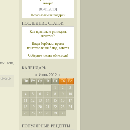
автора!
[05.01.2013]
Незабываемые подарки
ПОСЛЕДНИЕ СТАТЬИ
Как правильно разводить
желатин?
Виды барбекю, время
приготовления блюд, советы
Соберите листья облепихи!
нем огне,
КАЛЕНДАРЬ
«
Июнь 2012
»
Пн
Вт
Ср
Чт
Пт
Сб
Вс
1
2
3
4
5
6
7
8
9
10
11
12
13
14
15
16
17
18
19
20
21
22
23
24
25
26
27
28
29
30
ПОПУЛЯРНЫЕ РЕЦЕПТЫ