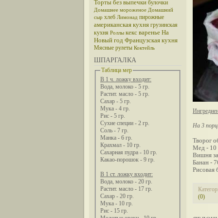
Торты без выпечки
булочки
Домашнее мороженое
Домашний
хлеб
пирожные
сыр
Лимонад
американская кухня
грузинская
кекс
варенье
На
кухня
Роллы
Новый год
Французская кухня
Мясные рулеты
Коктейль
ШПАРГАЛКА
Таблица мер
В 1 ч. ложку входит:
Вода, молоко - 5 гр.
Растит. масло - 5 гр.
Сахар - 5 гр.
Мука - 4 гр.
Ингредие
Рис - 5 гр.
Сухие специи - 2 гр.
На 3 порц
Соль - 7 гр.
Манка - 6 гр.
Творог о
Крахмал - 10 гр.
Мед - 10 
Сахарная пудра - 10 гр.
Вишня за
Какао-порошок - 9 гр.
Банан - 7
Рисовая 
В 1 ст. ложку входит:
Вода, молоко - 20 гр.
Растит. масло - 17 гр.
Категор
Сахар - 20 гр.
(0)
Мука - 10 гр.
Рис - 15 гр.