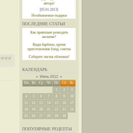
автора!
[05.01.2013]
Незабываемые подарки
ПОСЛЕДНИЕ СТАТЬИ
Как правильно разводить
желатин?
Виды барбекю, время
приготовления блюд, советы
Соберите листья облепихи!
КАЛЕНДАРЬ
«
Июнь 2012
»
Пн
Вт
Ср
Чт
Пт
Сб
Вс
1
2
3
4
5
6
7
8
9
10
11
12
13
14
15
16
17
18
19
20
21
22
23
24
25
26
27
28
29
30
ПОПУЛЯРНЫЕ РЕЦЕПТЫ