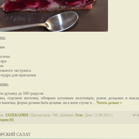
нты:
лив
молока
хара
ки
нильного экстракта
 пудра для присыпки
ение:
ем духовку до 160 градусов.
вы, отделяем косточки, обтираем кухонным полотенцем, режем дольками и выкл
 выпечки, форма должна быть цельная, ни в коем случае н
...
Читать дальше »
ия:
ЗАПЕКАНКИ
| Просмотров: 768 | Добавил:
Геля
| Дата:
11.06.2012
|
арии (0)
ОРСКИЙ САЛАТ