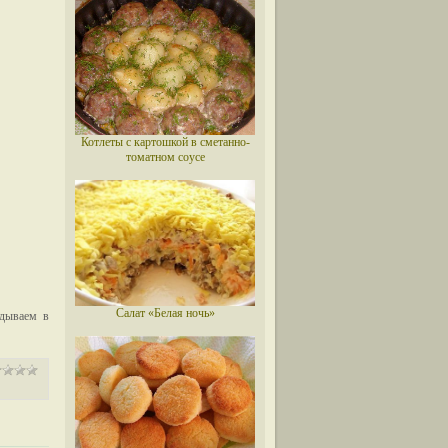
Котлеты с картошкой в сметанно-
томатном соусе
Салат «Белая ночь»
адываем в