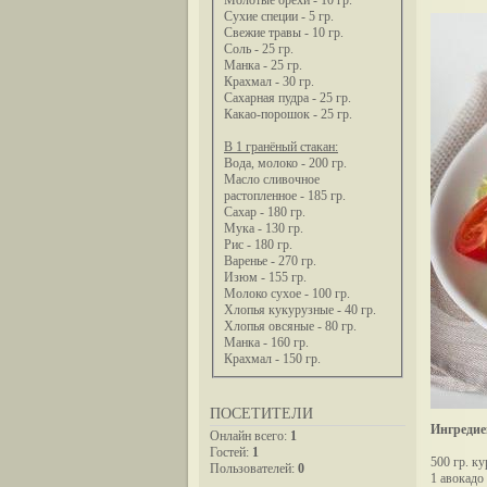
Молотые орехи - 10 гр.
Сухие специи - 5 гр.
Свежие травы - 10 гр.
Соль - 25 гр.
Манка - 25 гр.
Крахмал - 30 гр.
Сахарная пудра - 25 гр.
Какао-порошок - 25 гр.
В 1 гранёный стакан:
Вода, молоко - 200 гр.
Масло сливочное
растопленное - 185 гр.
Сахар - 180 гр.
Мука - 130 гр.
Рис - 180 гр.
Варенье - 270 гр.
Изюм - 155 гр.
Молоко сухое - 100 гр.
Хлопья кукурузные - 40 гр.
Хлопья овсяные - 80 гр.
Манка - 160 гр.
Крахмал - 150 гр.
ПОСЕТИТЕЛИ
Ингредие
Онлайн всего:
1
Гостей:
1
500 гр. к
Пользователей:
0
1 авокадо