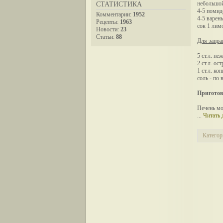
небольшой
СТАТИСТИКА
4-5 помид
Комментарии:
1952
4-5 варен
Рецепты:
1963
сок 1 лим
Новости:
23
Статьи:
88
Для запра
5 ст.л. не
2 ст.л. ос
1 ст.л. ко
соль - по 
Приготов
Печень мо
...
Читать 
Категор