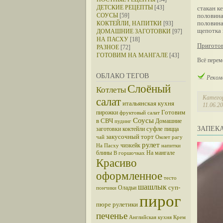
ДЕТСКИЕ РЕЦЕПТЫ
[43]
стакан к
СОУСЫ
[59]
половина
половина
КОКТЕЙЛИ, НАПИТКИ
[93]
щепотка 
ДОМАШНИЕ ЗАГОТОВКИ
[97]
НА ПАСХУ
[18]
Приготов
РАЗНОЕ
[72]
ГОТОВИМ НА МАНГАЛЕ
[43]
Всё перем
ОБЛАКО ТЕГОВ
Реком
Слоёный
Котлеты
Катего
салат
итальянская кухня
11.06.2
Готовим
пирожки
фруктовый салат
Соусы
в СВЧ
Домашние
пудинг
суфле
ЗАПЕК
заготовки
коктейли
пицца
закусочный торт
чай
Омлет
рагу
рулет
чизкейк
На Пасху
напитки
блины
На мангале
В горшочках
Красиво
оформленное
тесто
шашлык
суп-
Оладьи
пончики
пирог
пюре
рулетики
печенье
Английская кухня
Крем