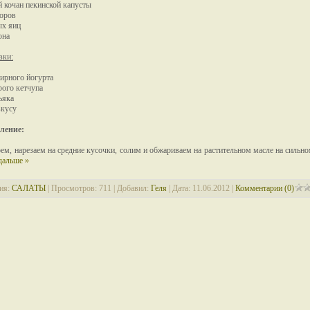
 кочан пекинской капусты
оров
ых яиц
она
вки:
жирного йогурта
трого кетчупа
ньяка
вкусу
ление:
ем, нарезаем на средние кусочки, солим и обжариваем на растительном масле на сильно
дальше »
ия:
САЛАТЫ
| Просмотров: 711 | Добавил:
Геля
| Дата:
11.06.2012
|
Комментарии (0)