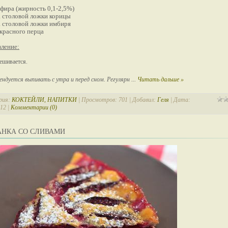
ефира (жирность 0,1-2,5%)
 столовой ложки корицы
 столовой ложки имбиря
красного перца
ление:
ешивается.
ендуется выпивать с утра и перед сном. Регулярн
...
Читать дальше »
рия:
КОКТЕЙЛИ, НАПИТКИ
| Просмотров: 701 | Добавил:
Геля
| Дата:
012
|
Комментарии (0)
АНКА СО СЛИВАМИ