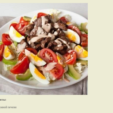
нты:
уриной печени