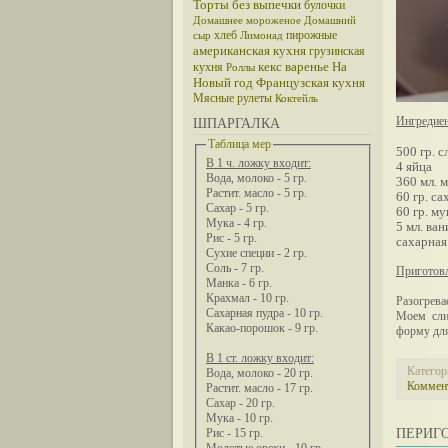
Торты без выпечки
булочки
Домашнее мороженое
Домашний
хлеб
пирожные
сыр
Лимонад
американская кухня
грузинская
кекс
варенье
На
кухня
Роллы
Новый год
Французская кухня
Мясные рулеты
Коктейль
Ингредие
ШПАРГАЛКА
Таблица мер
500 гр. с
В 1 ч. ложку входит:
4 яйца
Вода, молоко - 5 гр.
360 мл. 
Растит. масло - 5 гр.
60 гр. са
Сахар - 5 гр.
60 гр. му
Мука - 4 гр.
5 мл. ва
Рис - 5 гр.
сахарная
Сухие специи - 2 гр.
Соль - 7 гр.
Приготовл
Манка - 6 гр.
Крахмал - 10 гр.
Разогрева
Сахарная пудра - 10 гр.
Моем сли
Какао-порошок - 9 гр.
форму для
В 1 ст. ложку входит:
Категор
Вода, молоко - 20 гр.
Коммент
Растит. масло - 17 гр.
Сахар - 20 гр.
Мука - 10 гр.
ПЕРИГ
Рис - 15 гр.