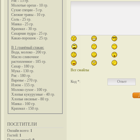
Рис - 15 гр.
Молотые орехи - 10 гр.
Сухие специи - 5 гр.
Свежие травы - 10 гр.
Соль - 25 гр.
Манка - 25 гр.
Крахмал - 30 гр.
Сахарная пудра - 25 гр.
Какао-порошок - 25 гр.
В 1 гранёный стакан:
Вода, молоко - 200 гр.
Масло сливочное
растопленное - 185 гр.
Сахар - 180 гр.
Все смайлы
Мука - 130 гр.
Рис - 180 гр.
Варенье - 270 гр.
Код *:
Изюм - 155 гр.
Молоко сухое - 100 гр.
Хлопья кукурузные - 40 гр.
Хлопья овсяные - 80 гр.
Манка - 160 гр.
Крахмал - 150 гр.
ПОСЕТИТЕЛИ
Онлайн всего:
1
Гостей:
1
Пользователей:
0