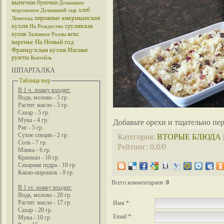
выпечки
булочки
Домашнее
хлеб
мороженое
Домашний сыр
американская
пирожные
Лимонад
кухня
грузинская
На Рождество
кекс
кухня
Заливное
Роллы
варенье
На Новый год
Французская кухня
Мясные
рулеты
Коктейль
ШПАРГАЛКА
Таблица мер
В 1 ч. ложку входит:
Вода, молоко - 5 гр.
Растит. масло - 5 гр.
Сахар - 5 гр.
Мука - 4 гр.
Добавьте орехи и тщательно пе
Рис - 5 гр.
Сухие специи - 2 гр.
Категория
:
ВТОРЫЕ БЛЮДА
Соль - 7 гр.
Рейтинг
:
0.0
/
0
Манка - 6 гр.
Крахмал - 10 гр.
Сахарная пудра - 10 гр.
Какао-порошок - 9 гр.
Всего комментариев
:
0
В 1 ст. ложку входит:
Вода, молоко - 20 гр.
Растит. масло - 17 гр.
Имя *:
Сахар - 20 гр.
Email *:
Мука - 10 гр.