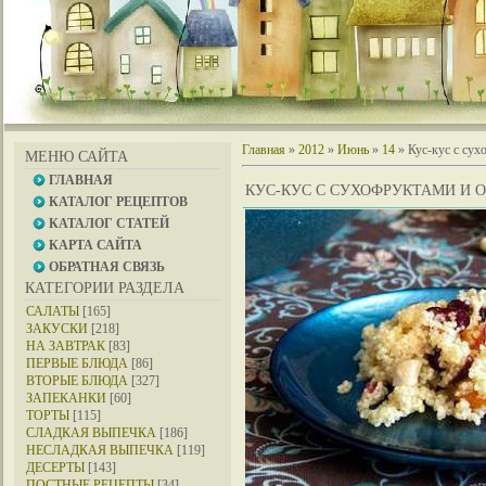
Главная
»
2012
»
Июнь
»
14
» Кус-кус с сух
МЕНЮ САЙТА
ГЛАВНАЯ
КУС-КУС С СУХОФРУКТАМИ И 
КАТАЛОГ РЕЦЕПТОВ
КАТАЛОГ СТАТЕЙ
КАРТА САЙТА
ОБРАТНАЯ СВЯЗЬ
КАТЕГОРИИ РАЗДЕЛА
САЛАТЫ
[165]
ЗАКУСКИ
[218]
НА ЗАВТРАК
[83]
ПЕРВЫЕ БЛЮДА
[86]
ВТОРЫЕ БЛЮДА
[327]
ЗАПЕКАНКИ
[60]
ТОРТЫ
[115]
СЛАДКАЯ ВЫПЕЧКА
[186]
НЕСЛАДКАЯ ВЫПЕЧКА
[119]
ДЕСЕРТЫ
[143]
ПОСТНЫЕ РЕЦЕПТЫ
[34]