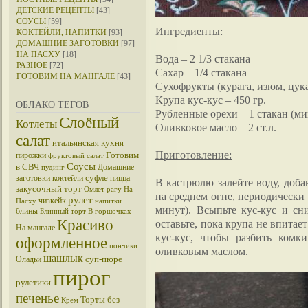
ДЕТСКИЕ РЕЦЕПТЫ
[43]
СОУСЫ
[59]
Ингредиенты:
КОКТЕЙЛИ, НАПИТКИ
[93]
ДОМАШНИЕ ЗАГОТОВКИ
[97]
НА ПАСХУ
[18]
Вода – 2 1/3 стакана
РАЗНОЕ
[72]
Сахар – 1/4 стакана
ГОТОВИМ НА МАНГАЛЕ
[43]
Сухофрукты (курага, изюм, цука
Крупа кус-кус – 450 гр.
ОБЛАКО ТЕГОВ
Рубленные орехи – 1 стакан (м
Слоёный
Котлеты
Оливковое масло – 2 ст.л.
салат
итальянская кухня
Приготовление:
Готовим
пирожки
фруктовый салат
Соусы
в СВЧ
Домашние
пудинг
суфле
заготовки
коктейли
пицца
В кастрюлю залейте воду, доба
закусочный торт
Омлет
рагу
На
на среднем огне, периодически 
рулет
чизкейк
Пасху
напитки
минут). Всыпьте кус-кус и с
блины
Блинный торт
В горшочках
Красиво
оставьте, пока крупа не впита
На мангале
кус-кус, чтобы разбить комк
оформленное
пончики
оливковым маслом.
шашлык
суп-пюре
Оладьи
пирог
рулетики
печенье
Торты без
Крем