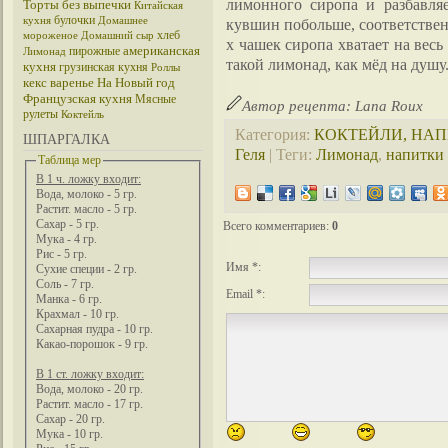
лимонного сиропа и разбавля
Торты без выпечки
Китайская
булочки
кухня
Домашнее
кувшин побольше, соответствен
хлеб
мороженое
Домашний сыр
х чашек сиропа хватает на вес
американская
пирожные
Лимонад
такой лимонад, как мёд на душу
кухня
грузинская кухня
Роллы
кекс
варенье
На Новый год
Французская кухня
Мясные
Автор рецепта: Lana Roux
рулеты
Коктейль
Категория
:
КОКТЕЙЛИ, НА
ШПАРГАЛКА
Геля
|
Теги
:
Лимонад
,
напитки
Таблица мер
В 1 ч. ложку входит:
Вода, молоко - 5 гр.
Растит. масло - 5 гр.
Сахар - 5 гр.
Всего комментариев
:
0
Мука - 4 гр.
Рис - 5 гр.
Имя *:
Сухие специи - 2 гр.
Соль - 7 гр.
Email *:
Манка - 6 гр.
Крахмал - 10 гр.
Сахарная пудра - 10 гр.
Какао-порошок - 9 гр.
В 1 ст. ложку входит:
Вода, молоко - 20 гр.
Растит. масло - 17 гр.
Сахар - 20 гр.
Мука - 10 гр.