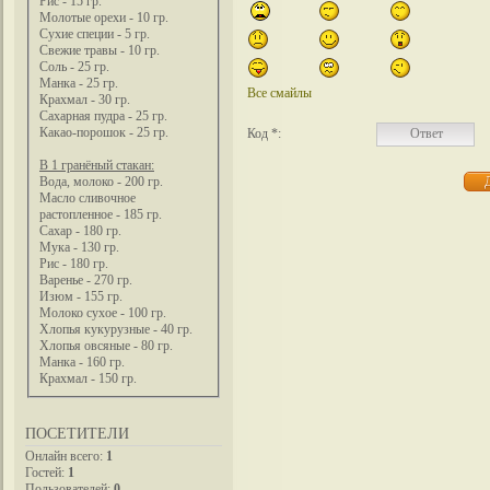
Рис - 15 гр.
Молотые орехи - 10 гр.
Сухие специи - 5 гр.
Свежие травы - 10 гр.
Соль - 25 гр.
Манка - 25 гр.
Все смайлы
Крахмал - 30 гр.
Сахарная пудра - 25 гр.
Какао-порошок - 25 гр.
Код *:
В 1 гранёный стакан:
Вода, молоко - 200 гр.
Масло сливочное
растопленное - 185 гр.
Сахар - 180 гр.
Мука - 130 гр.
Рис - 180 гр.
Варенье - 270 гр.
Изюм - 155 гр.
Молоко сухое - 100 гр.
Хлопья кукурузные - 40 гр.
Хлопья овсяные - 80 гр.
Манка - 160 гр.
Крахмал - 150 гр.
ПОСЕТИТЕЛИ
Онлайн всего:
1
Гостей:
1
Пользователей:
0