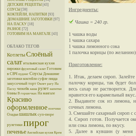
ДЕТСКИЕ РЕЦЕПТЫ
[43]
Ингредиенты:
СОУСЫ
[59]
КОКТЕЙЛИ, НАПИТКИ
[93]
ДОМАШНИЕ ЗАГОТОВКИ
[97]
Чашка = 240 гр.
НА ПАСХУ
[18]
РАЗНОЕ
[72]
1 чашка воды
ГОТОВИМ НА МАНГАЛЕ
[43]
1 чашка сахара
1 чашка лимонного сока
ОБЛАКО ТЕГОВ
1 палочка корицы (по желанию)
Слоёный
Котлеты
салат
итальянская кухня
Приготовление:
Готовим
пирожки
фруктовый салат
Соусы
в СВЧ
Домашние
пудинг
1. Итак, делаем сироп. Залейт
суфле
заготовки
коктейли
пицца
палочку корицы, так будет бол
закусочный торт
Омлет
рагу
На
рулет
весь сахар не растворится. Д
чизкейк
Пасху
каша
напитки
блины
На мангале
В горшочках
нравится его карамельный вкус.
Красиво
2. Выдавите сок из лимона, 
оформленное
сочных лимона.
пончики
3. Смешайте сахарный сироп с 
шашлык
суп-пюре
Оладьи
4. Сироп готов. Получается ок
пирог
рулетики
или сока лимона, по вкусу.
печенье
5. Далее в кувшин (у меня 
Английская кухня
Крем