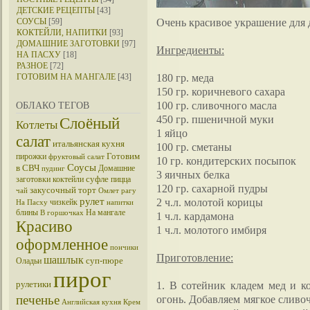
ДЕТСКИЕ РЕЦЕПТЫ
[43]
Очень красивое украшение для д
СОУСЫ
[59]
КОКТЕЙЛИ, НАПИТКИ
[93]
ДОМАШНИЕ ЗАГОТОВКИ
[97]
Ингредиенты:
НА ПАСХУ
[18]
РАЗНОЕ
[72]
180 гр. меда
ГОТОВИМ НА МАНГАЛЕ
[43]
150 гр. коричневого сахара
100 гр. сливочного масла
ОБЛАКО ТЕГОВ
450 гр. пшеничной муки
Слоёный
Котлеты
1 яйцо
салат
итальянская кухня
100 гр. сметаны
Готовим
пирожки
фруктовый салат
10 гр. кондитерских посыпок
Соусы
в СВЧ
Домашние
пудинг
3 яичных белка
суфле
заготовки
коктейли
пицца
120 гр. сахарной пудры
закусочный торт
чай
Омлет
рагу
рулет
2 ч.л. молотой корицы
чизкейк
На Пасху
напитки
блины
На мангале
В горшочках
1 ч.л. кардамона
Красиво
1 ч.л. молотого имбиря
оформленное
пончики
Приготовление:
шашлык
суп-пюре
Оладьи
пирог
рулетики
1. В сотейник кладем мед и к
печенье
огонь. Добавляем мягкое сливо
Английская кухня
Крем