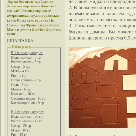
не станет жидкой и однородной
Торты без выпечки
булочки
Домашнее мороженое
Домашний
2. В большую миску просеиваем
хлеб
пирожные
сыр
Лимонад
перемешиваем и вливаем туда
американская кухня
грузинская
оставляем на полчасика в холод
кекс
варенье
На
кухня
Роллы
Новый год
Французская кухня
3. Раскатываем тесто толщин
Мясные рулеты
Коктейль
Корейская
будущего домика. Вы можете 
кухня
(ширина дверного проема 0,9 см
ШПАРГАЛКА
Таблица мер
В 1 ч. ложку входит:
Вода, молоко - 5 гр.
Растит. масло - 5 гр.
Сахар - 5 гр.
Мука - 4 гр.
Рис - 5 гр.
Сухие специи - 2 гр.
Соль - 7 гр.
Манка - 6 гр.
Крахмал - 10 гр.
Сахарная пудра - 10 гр.
Какао-порошок - 9 гр.
В 1 ст. ложку входит:
Вода, молоко - 20 гр.
Растит. масло - 17 гр.
Сахар - 20 гр.
Мука - 10 гр.
Рис - 15 гр.