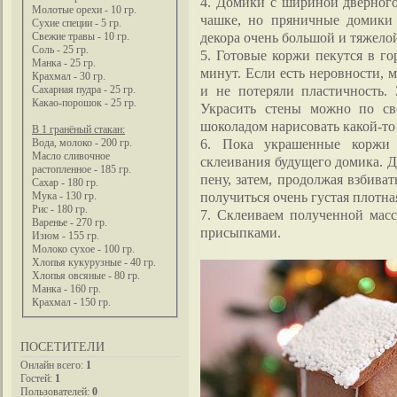
4. Домики с шириной дверного
Молотые орехи - 10 гр.
чашке, но пряничные домики 
Сухие специи - 5 гр.
декора очень большой и тяжело
Свежие травы - 10 гр.
Соль - 25 гр.
5. Готовые коржи пекутся в го
Манка - 25 гр.
минут. Если есть неровности, 
Крахмал - 30 гр.
и не потеряли пластичность.
Сахарная пудра - 25 гр.
Какао-порошок - 25 гр.
Украсить стены можно по св
шоколадом нарисовать какой-то
В 1 гранёный стакан:
6. Пока украшенные коржи 
Вода, молоко - 200 гр.
Масло сливочное
склеивания будущего домика. Д
растопленное - 185 гр.
пену, затем, продолжая взбива
Сахар - 180 гр.
получиться очень густая плотна
Мука - 130 гр.
Рис - 180 гр.
7. Склеиваем полученной мас
Варенье - 270 гр.
присыпками.
Изюм - 155 гр.
Молоко сухое - 100 гр.
Хлопья кукурузные - 40 гр.
Хлопья овсяные - 80 гр.
Манка - 160 гр.
Крахмал - 150 гр.
ПОСЕТИТЕЛИ
Онлайн всего:
1
Гостей:
1
Пользователей:
0