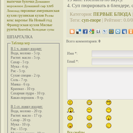
выпечки
булочки
Домашнее
4. Суп пюрировать в блендере, 
хлеб
мороженое
Домашний сыр
американская
пирожные
Лимонад
Категория
:
ПЕРВЫЕ БЛЮДА
кухня
грузинская кухня
Роллы
Теги
:
суп-пюре
|
Рейтинг
:
0.0
/
0
кекс
варенье
На Новый год
Французская кухня
Мясные
рулеты
Коктейль
Холодные супы
ШПАРГАЛКА
Всего комментариев
:
0
Таблица мер
В 1 ч. ложку входит:
Вода, молоко - 5 гр.
Имя *:
Растит. масло - 5 гр.
Email *:
Сахар - 5 гр.
Мука - 4 гр.
Рис - 5 гр.
Сухие специи - 2 гр.
Соль - 7 гр.
Манка - 6 гр.
Крахмал - 10 гр.
Сахарная пудра - 10 гр.
Какао-порошок - 9 гр.
В 1 ст. ложку входит:
Вода, молоко - 20 гр.
Растит. масло - 17 гр.
Сахар - 20 гр.
Мука - 10 гр.
Рис - 15 гр.
Все смайлы