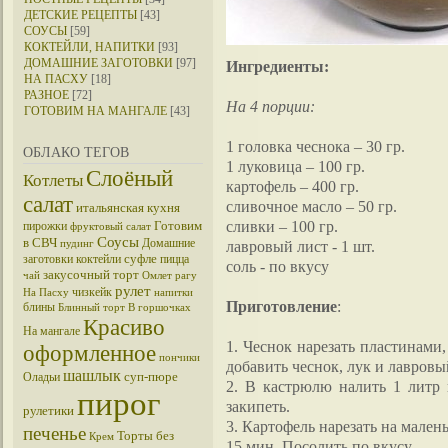
ДЕТСКИЕ РЕЦЕПТЫ
[43]
СОУСЫ
[59]
КОКТЕЙЛИ, НАПИТКИ
[93]
ДОМАШНИЕ ЗАГОТОВКИ
[97]
Ингредиенты:
НА ПАСХУ
[18]
РАЗНОЕ
[72]
На 4 порции:
ГОТОВИМ НА МАНГАЛЕ
[43]
1 головка чеснока – 30 гр.
ОБЛАКО ТЕГОВ
1 луковица – 100 гр.
Слоёный
Котлеты
картофель – 400 гр.
салат
сливочное масло – 50 гр.
итальянская кухня
сливки – 100 гр.
Готовим
пирожки
фруктовый салат
Соусы
в СВЧ
Домашние
лавровый лист - 1 шт.
пудинг
суфле
заготовки
коктейли
пицца
соль - по вкусу
закусочный торт
чай
Омлет
рагу
рулет
чизкейк
На Пасху
напитки
Приготовление
:
блины
Блинный торт
В горшочках
Красиво
На мангале
1. Чеснок нарезать пластинами,
оформленное
пончики
добавить чеснок, лук и лавровы
шашлык
суп-пюре
Оладьи
2. В кастрюлю налить 1 литр 
пирог
закипеть.
рулетики
3. Картофель нарезать на мален
печенье
Торты без
Крем
15 мин. Посолить по вкусу.