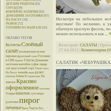
ДЕТСКИЕ РЕЦЕПТЫ
[43]
СОУСЫ
[59]
КОКТЕЙЛИ, НАПИТКИ
[93]
ДОМАШНИЕ ЗАГОТОВКИ
[97]
Несмотря на небольшое кол-
НА ПАСХУ
[18]
вкусным! По желанию, к у
РАЗНОЕ
[72]
ГОТОВИМ НА МАНГАЛЕ
[43]
обычную красную фасоль, полу
можно использовать и как
...
Ч
ОБЛАКО ТЕГОВ
Слоёный
Котлеты
Категория:
САЛАТЫ
| Просм
салат
27.04.2012
|
Комментарии (0
итальянская кухня
Готовим
пирожки
фруктовый салат
Соусы
в СВЧ
Домашние
пудинг
САЛАТИК «ЧЕБУРАШКА
суфле
заготовки
коктейли
пицца
закусочный торт
чай
Омлет
рагу
рулет
чизкейк
На Пасху
каша
блины
На
напитки
В горшочках
Красиво
мангале
оформленное
пончики
шашлык
суп-пюре
Оладьи
пирог
рулетики
печенье
Торты без
Крем