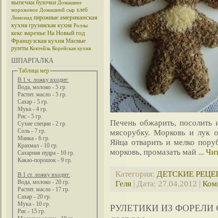
выпечки
булочки
Домашнее
хлеб
мороженое
Домашний сыр
американская
пирожные
Лимонад
кухня
грузинская кухня
Роллы
кекс
варенье
На Новый год
Французская кухня
Мясные
рулеты
Коктейль
Корейская кухня
ШПАРГАЛКА
Таблица мер
В 1 ч. ложку входит:
Вода, молоко - 5 гр.
Растит. масло - 5 гр.
Сахар - 5 гр.
Мука - 4 гр.
Рис - 5 гр.
Печень обжарить, посолить и
Сухие специи - 2 гр.
Соль - 7 гр.
мясорубку. Морковь и лук о
Манка - 6 гр.
Яйца отварить и мелко поруб
Крахмал - 10 гр.
морковь, промазать май
...
Чит
Сахарная пудра - 10 гр.
Какао-порошок - 9 гр.
Категория:
ДЕТСКИЕ РЕЦ
В 1 ст. ложку входит:
Вода, молоко - 20 гр.
Геля
| Дата:
27.04.2012
|
Ком
Растит. масло - 17 гр.
Сахар - 20 гр.
Мука - 10 гр.
РУЛЕТИКИ ИЗ ФОРЕЛИ
Рис - 15 гр.