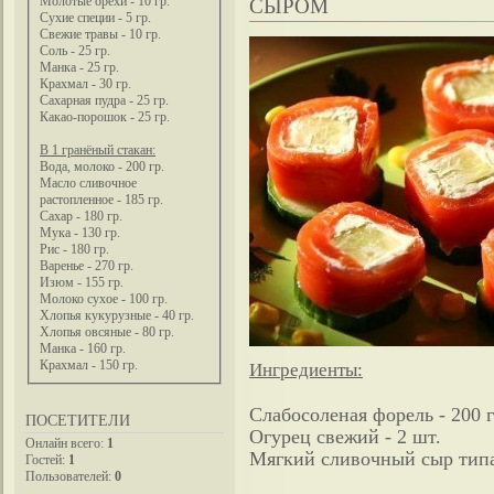
Молотые орехи - 10 гр.
СЫРОМ
Сухие специи - 5 гр.
Свежие травы - 10 гр.
Соль - 25 гр.
Манка - 25 гр.
Крахмал - 30 гр.
Сахарная пудра - 25 гр.
Какао-порошок - 25 гр.
В 1 гранёный стакан:
Вода, молоко - 200 гр.
Масло сливочное
растопленное - 185 гр.
Сахар - 180 гр.
Мука - 130 гр.
Рис - 180 гр.
Варенье - 270 гр.
Изюм - 155 гр.
Молоко сухое - 100 гр.
Хлопья кукурузные - 40 гр.
Хлопья овсяные - 80 гр.
Манка - 160 гр.
Крахмал - 150 гр.
Ингредиенты:
Слабосоленая форель - 200 г
ПОСЕТИТЕЛИ
Огурец свежий - 2 шт.
Онлайн всего:
1
Мягкий сливочный сыр типа
Гостей:
1
Пользователей:
0